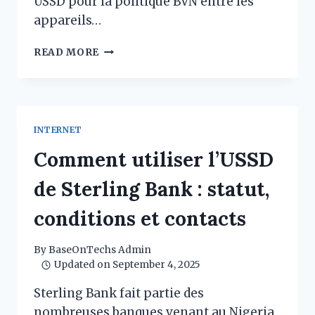
USSD pour la politique BVN entre les
appareils…
MODIFICATION
READ MORE
DE
LA
CARTE
SUR
LE
INTERNET
CODE
USSD
Comment utiliser l’USSD
POUR
LE
de Sterling Bank : statut,
BVN
POLITIQUE
conditions et contacts
By
BaseOnTechs Admin
Updated on
September 4, 2025
Sterling Bank fait partie des
nombreuses banques venant au Nigeria,