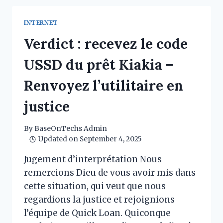
BANK :
INFORMATIONS
INTERNET
SUPPLÉMENTAIRES
ET
Verdict : recevez le code
CONDITIONS
D’UTILISATION
USSD du prêt Kiakia –
Renvoyez l’utilitaire en
justice
By
BaseOnTechs Admin
Updated on
September 4, 2025
Jugement d’interprétation Nous
remercions Dieu de vous avoir mis dans
cette situation, qui veut que nous
regardions la justice et rejoignions
l’équipe de Quick Loan. Quiconque