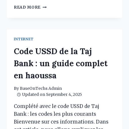
CODE
READ MORE
USSD
POUR
KEYSTONE
BANK
:
INTERNET
COMMENT
L’UTILISER
Code USSD de la Taj
EN
HAOUSSA
Bank : un guide complet
en haoussa
By
BaseOnTechs Admin
Updated on
September 4, 2025
Complété avec le code USSD de Taj
Bank : les codes les plus courants
Bienvenue sur ces informations. Dans