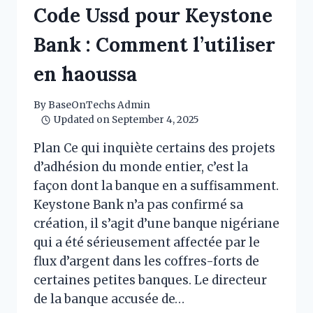
APPELEZ
Code Ussd pour Keystone
JAIZ
BANK
Bank : Comment l’utiliser
CODE
USSD
en haoussa
DE
JAIZ
By
BaseOnTechs Admin
BANK
Updated on
September 4, 2025
Plan Ce qui inquiète certains des projets
d’adhésion du monde entier, c’est la
façon dont la banque en a suffisamment.
Keystone Bank n’a pas confirmé sa
création, il s’agit d’une banque nigériane
qui a été sérieusement affectée par le
flux d’argent dans les coffres-forts de
certaines petites banques. Le directeur
de la banque accusée de…