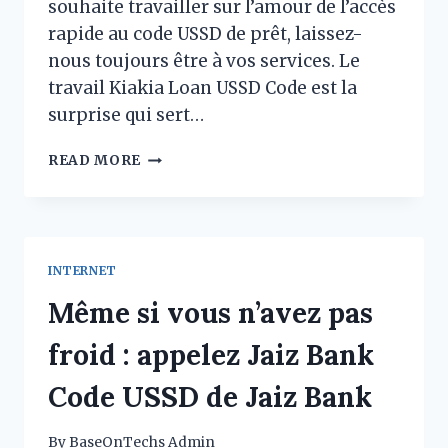
souhaite travailler sur l’amour de l’accès
rapide au code USSD de prêt, laissez-
nous toujours être à vos services. Le
travail Kiakia Loan USSD Code est la
surprise qui sert…
VERDICT :
READ MORE
RECEVEZ
LE
CODE
USSD
DU
INTERNET
PRÊT
KIAKIA
Même si vous n’avez pas
–
RENVOYEZ
froid : appelez Jaiz Bank
L’UTILITAIRE
EN
Code USSD de Jaiz Bank
JUSTICE
By
BaseOnTechs Admin