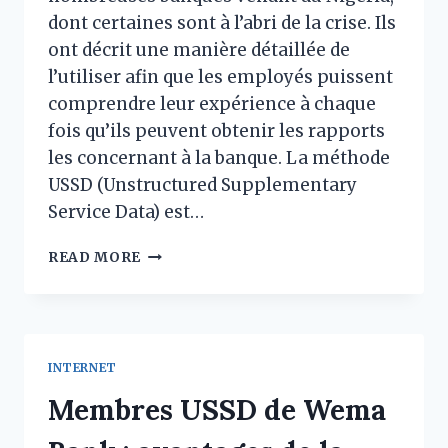
dont certaines sont à l’abri de la crise. Ils
ont décrit une manière détaillée de
l’utiliser afin que les employés puissent
comprendre leur expérience à chaque
fois qu’ils peuvent obtenir les rapports
les concernant à la banque. La méthode
USSD (Unstructured Supplementary
Service Data) est…
COMMENT
READ MORE
UTILISER
L’USSD
DE
STERLING
BANK :
INTERNET
STATUT,
CONDITIONS
Membres USSD de Wema
ET
CONTACTS