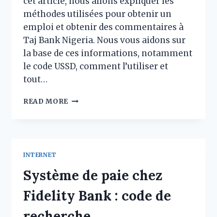
cet article, nous allons expliquer les
méthodes utilisées pour obtenir un
emploi et obtenir des commentaires à
Taj Bank Nigeria. Nous vous aidons sur
la base de ces informations, notamment
le code USSD, comment l’utiliser et
tout…
CODE
READ MORE
USSD
DE
LA
TAJ
BANK :
INTERNET
UN
GUIDE
Système de paie chez
COMPLET
EN
Fidelity Bank : code de
HAOUSSA
recherche